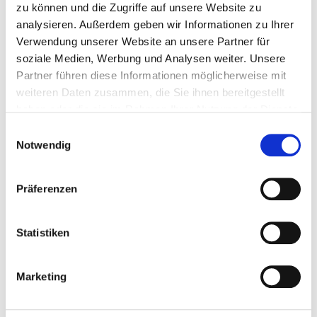
Daily admission to the Danube Tower Vienna for one year, including
zu können und die Zugriffe auf unsere Website zu
lift access and stunning panoramic views.
analysieren. Außerdem geben wir Informationen zu Ihrer
Verwendung unserer Website an unsere Partner für
€54.00
soziale Medien, Werbung und Analysen weiter. Unsere
Partner führen diese Informationen möglicherweise mit
Prices incl. VAT
weiteren Daten zusammen, die Sie ihnen bereitgestellt
haben oder die sie im Rahmen Ihrer Nutzung der Dienste
This product can be bought in tickets.
gesammelt haben.
Einwilligungsauswahl
Notwendig
Description
Präferenzen
Daily admission to the Danube Tower Vienna for
one year, including lift access and stunning
Statistiken
panoramic views.
Marketing