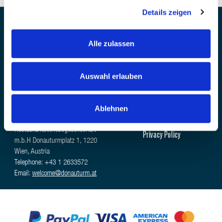
Details zeigen
Alle zulassen
Auswahl erlauben
Welcome Desk
Legal Notice
Ablehnen
Terms & Conditions
Donauturm Aussichtsturm- und
Restaurantbetriebsgesellschaft
Privacy Policy
m.b.H Donauturmplatz 1, 1220
Wien, Austria
Telephone: +43 1 2633572
Email:
welcome@donauturm.at