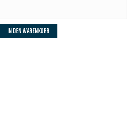
gewünschten Wert ein oder benutze die Schaltfläche
IN DEN WARENKORB