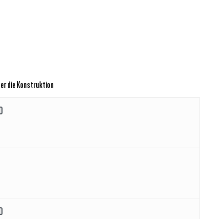
er die Konstruktion
0
0