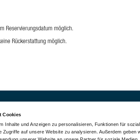
dem Reservierungsdatum möglich.
keine Rückerstattung möglich.
sk
t Cookies
ussichtsturm- und
 Inhalte und Anzeigen zu personalisieren, Funktionen für sozia
triebsgesellschaft m.b.H
e Zugriffe auf unsere Website zu analysieren. Außerdem geben w
rwendung unserer Website an unsere Partner für soziale Medien
tz 1, 1220 Wien, Austria