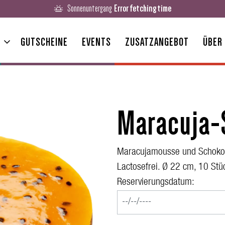
Sonnenuntergang
Error fetching time
GUTSCHEINE
EVENTS
ZUSATZANGEBOT
ÜBER
Maracuja-
Maracujamousse und Schokom
Lactosefrei. Ø 22 cm, 10 Stü
Reservierungsdatum: