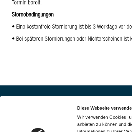
Termin bereit.
Stornobedingungen
• Eine kostenfreie Stornierung ist bis 3 Werktage vor 
• Bei späteren Stornierungen oder Nichterscheinen ist 
Impressum
Welcome De
Diese Webseite verwende
AGB
Donauturm A
Wir verwenden Cookies, um
Restaurantbe
anbieten zu können und di
Datenschutz
Informationen zu Ihrer Ve
Donauturmpla