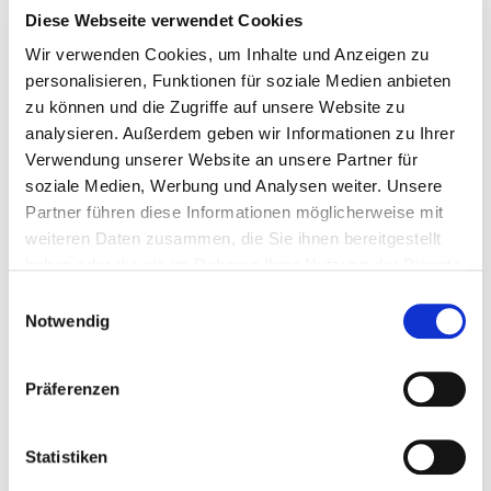
IN DEN WARENKORB
Diese Webseite verwendet Cookies
Wir verwenden Cookies, um Inhalte und Anzeigen zu
personalisieren, Funktionen für soziale Medien anbieten
Erdbeer-Topfen Torte
zu können und die Zugriffe auf unsere Website zu
analysieren. Außerdem geben wir Informationen zu Ihrer
Cremig gebackener Cheesecake mit fruchtigem Erdbeermark. Ø 24
Verwendung unserer Website an unsere Partner für
cm, 10 Stück.
soziale Medien, Werbung und Analysen weiter. Unsere
Partner führen diese Informationen möglicherweise mit
Eine beliebte Wahl für Geburtstage, Familienfeiern und besondere
weiteren Daten zusammen, die Sie ihnen bereitgestellt
Anlässe im Turm Restaurant. Genießen Sie diese klassische
Erdbeer-Topfen-Torte gemeinsam mit einem einzigartigen
haben oder die sie im Rahmen Ihrer Nutzung der Dienste
Panoramablick über Wien und machen Sie Ihren Restaurantbesuch
gesammelt haben.
Einwilligungsauswahl
zu einem besonderen Erlebnis.
Notwendig
Wichtiger Hinweis
Präferenzen
Für die Bestellung einer Torte ist eine bestehende Tischreservierung
im Turm Restaurant erforderlich.
Statistiken
Bitte wählen Sie das Datum Ihrer Tischreservierung aus. Ihre Torte
wird für Ihren reservierten Restaurantbesuch vorbereitet und steht