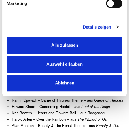
ohne Reservierung.
Marketing
Turm Restaurant:
Reservierungen für das
Restaurant
sind
vor oder nach dem Konzert während Öffnungszeiten
möglich.
Details zeigen
Für Informationen zur Anreise klicken Sie bitte
hier
und für unseren
Sicherheitsbestimmungen bitte
Alle zulassen
hier.
Programm:
Genießen Sie Klassiker wie:
Auswahl erlauben
Hans Zimmer – Pirates of the Caribbean – aus
Pirates of the
Caribbean
Ablehnen
Enio Morricone – Gabriel's Oboe – aus
The Mission
The Verve –
Bittersweet Symphony – aus
Cruel Intentions
Ramin Djawadi – Game of Thrones Theme – aus
Game of Thrones
Howard Shore – Concerning Hobbit – aus
Lord of the Rings
Kris Bowers – Hearts and Flowers Ball – aus
Bridgerton
Harold Arlen – Over the Rainbow – aus
The Wizard of Oz
Alan Menken
–
Beauty & The Beast Theme – aus
Beauty & The