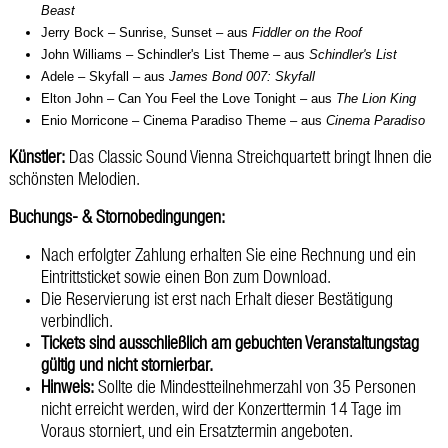
Beast
Jerry Bock
–
Sunrise, Sunset – aus
Fiddler on the Roof
John Williams – Schindler's List Theme – aus
Schindler's List
Adele – Skyfall – aus
James Bond 007: Skyfall
Elton John – Can You Feel the Love Tonight – aus
The Lion King
Enio Morricone – Cinema Paradiso Theme – aus
Cinema Paradiso
Künstler:
Das Classic Sound Vienna Streichquartett bringt Ihnen die
schönsten Melodien.
Buchungs- & Stornobedingungen:
Nach erfolgter Zahlung erhalten Sie eine Rechnung und ein
Eintrittsticket sowie einen Bon zum Download.
Die Reservierung ist erst nach Erhalt dieser Bestätigung
verbindlich.
Tickets sind ausschließlich am gebuchten Veranstaltungstag
gültig und nicht stornierbar.
Hinweis:
Sollte die Mindestteilnehmerzahl von 35 Personen
nicht erreicht werden, wird der Konzerttermin 14 Tage im
Voraus storniert, und ein Ersatztermin angeboten.