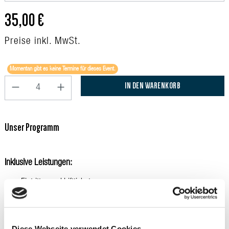
35,00 €
Preise inkl. MwSt.
Momentan gibt es keine Termine für dieses Event.
Produkt Anzahl: Gib den gewünschten Wert ein oder benu
IN DEN WARENKORB
Unser Programm
Inklusive Leistungen:
Eintritts- und Liftticket
Sitzplatz gemäß gebuchter Kategorie auf der Innenterrasse in
155m Höhe mit 360-Grad-Blick über Wien
Konzert
3h Parkticket
Diese Webseite verwendet Cookies