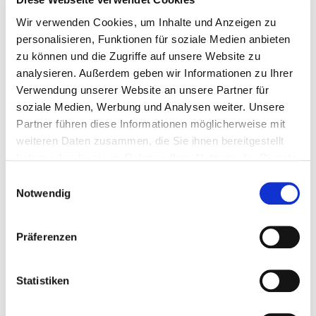
Glas Sekt zur Begrüßung (alkoholfrei möglich)
Wir verwenden Cookies, um Inhalte und Anzeigen zu
personalisieren, Funktionen für soziale Medien anbieten
Allgemeine Informationen:
zu können und die Zugriffe auf unsere Website zu
Ort:
Donauturm Innenterrasse auf 155 m Höhe mit
analysieren. Außerdem geben wir Informationen zu Ihrer
beeindruckendem 360-Grad-Panoramablick über Wien.
Verwendung unserer Website an unsere Partner für
Einlass
: 30 Minuten vor Konzertbeginn
soziale Medien, Werbung und Analysen weiter. Unsere
Dauer:
50 Minuten (keine Pause) mit Moderation.
Partner führen diese Informationen möglicherweise mit
Ticketverkauf:
Tickets sind ausschließlich online erhältlich und
weiteren Daten zusammen, die Sie ihnen bereitgestellt
nicht vor Ort verfügbar.
haben oder die sie im Rahmen Ihrer Nutzung der Dienste
Altersbeschränkung:
Besucher unter 14 Jahren dürfen nur in
gesammelt haben.
Begleitung eines Erwachsenen teilnehmen.
Einwilligungsauswahl
Sitzplätze:
Die Sitzplatzwahl ist nicht frei. Sitzplätze werden
Notwendig
innerhalb der gebuchten Kategorie vor Ort zugewiesen.
Speisen & Getränke:
Präferenzen
Getränke können vor und nach dem Konzert an der Bar auf
der Innenterrasse erworben werden.
Statistiken
Für zusätzliche Gastronomie-Erlebnisse:
Turm Café:
Besuchen Sie das
Café
auf dem Donauturm