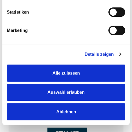
Statistiken
Marketing
Details zeigen
Alle zulassen
Gutscheine mit Kulinarik-Motiven
Das ideale Geschenk für Genießer:innen. Verschenken Sie
Auswahl erlauben
kulinarische Erlebnisse im Turm Restaurant oder Turm Café und
verbinden Sie ausgezeichnete Gastronomie mit einem
Ablehnen
einzigartigen Ausblick über Wien.