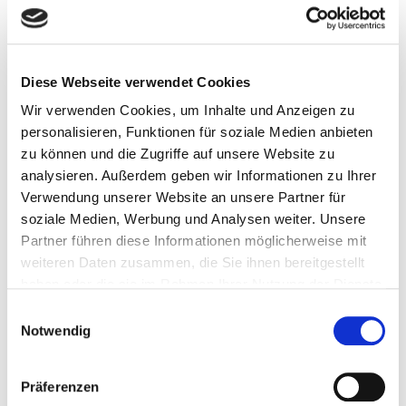
Liebe & Romantik Gutscheine
Diese Webseite verwendet Cookies
Überraschen Sie Ihren Lieblingsmenschen mit einem
Wir verwenden Cookies, um Inhalte und Anzeigen zu
romantischen Erlebnis im Donauturm Wien. Perfekt für
personalisieren, Funktionen für soziale Medien anbieten
Jahrestage, Verlobungen, Valentinstag oder besondere
zu können und die Zugriffe auf unsere Website zu
gemeinsame Momente mit Panoramablick über Wien.
analysieren. Außerdem geben wir Informationen zu Ihrer
Verwendung unserer Website an unsere Partner für
JETZT BUCHEN
soziale Medien, Werbung und Analysen weiter. Unsere
Partner führen diese Informationen möglicherweise mit
weiteren Daten zusammen, die Sie ihnen bereitgestellt
haben oder die sie im Rahmen Ihrer Nutzung der Dienste
gesammelt haben.
Einwilligungsauswahl
Notwendig
Präferenzen