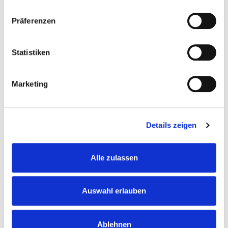
Turm & Tiergarten
Präferenzen
Kombiticket Donauturm & Tiergarten Schönbrunn
Erwachsene € 37,50
Statistiken
Kinder (6-14 Jahre) € 22,00
Kleinkinder (3-5 Jahre) € 4,80
Marketing
MEHR ERFAHREN
Details zeigen
Alle zulassen
Auswahl erlauben
Ablehnen